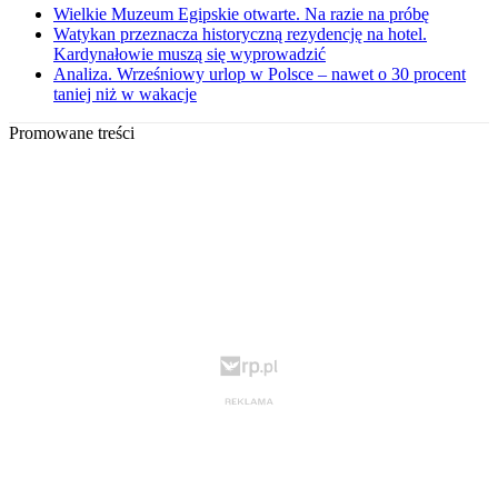
Wielkie Muzeum Egipskie otwarte. Na razie na próbę
Watykan przeznacza historyczną rezydencję na hotel.
Kardynałowie muszą się wyprowadzić
Analiza. Wrześniowy urlop w Polsce – nawet o 30 procent
taniej niż w wakacje
Promowane treści