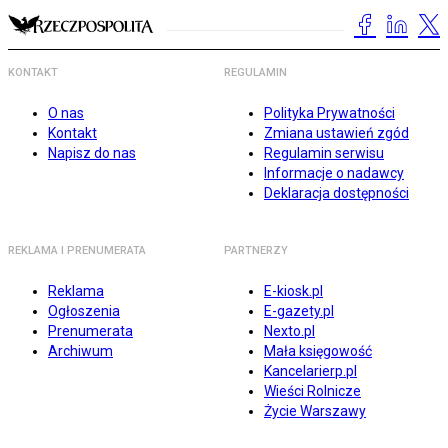
KONTAKT
REGULAMIN
O nas
Polityka Prywatności
Kontakt
Zmiana ustawień zgód
Napisz do nas
Regulamin serwisu
Informacje o nadawcy
Deklaracja dostępności
REKLAMA I PRENUMERATA
PARTNERZY
Reklama
E-kiosk.pl
Ogłoszenia
E-gazety.pl
Prenumerata
Nexto.pl
Archiwum
Mała księgowość
Kancelarierp.pl
Wieści Rolnicze
Życie Warszawy