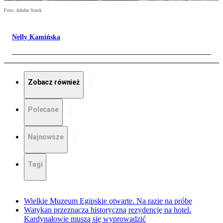
Foto: Adobe Stock
Nelly Kamińska
Zobacz również
Polecane
Najnowsze
Tagi
Wielkie Muzeum Egipskie otwarte. Na razie na próbę
Watykan przeznacza historyczną rezydencję na hotel.
Kardynałowie muszą się wyprowadzić