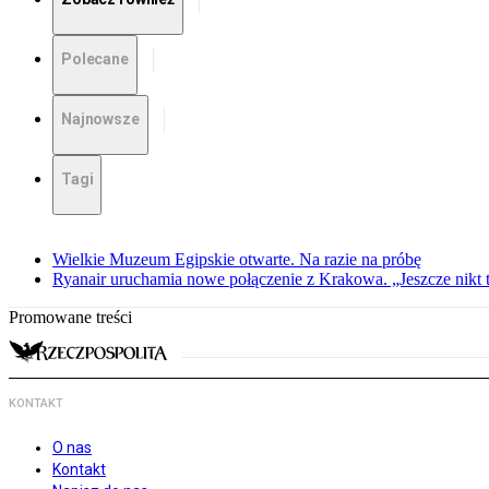
Polecane
Najnowsze
Tagi
Wielkie Muzeum Egipskie otwarte. Na razie na próbę
Ryanair uruchamia nowe połączenie z Krakowa. „Jeszcze nikt t
Promowane treści
KONTAKT
O nas
Kontakt