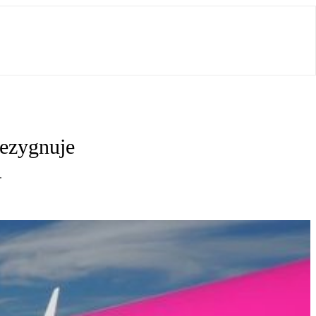
rezygnuje
.