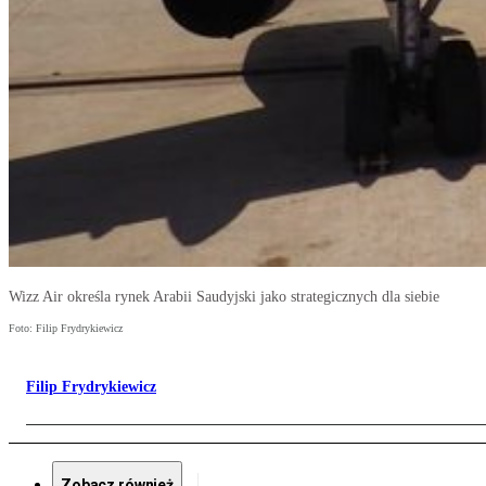
Wizz Air określa rynek Arabii Saudyjski jako strategicznych dla siebie
Foto: Filip Frydrykiewicz
Filip Frydrykiewicz
Zobacz również