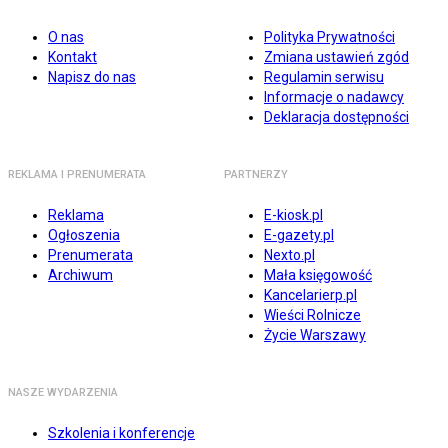
O nas
Polityka Prywatności
Kontakt
Zmiana ustawień zgód
Napisz do nas
Regulamin serwisu
Informacje o nadawcy
Deklaracja dostępności
REKLAMA I PRENUMERATA
PARTNERZY
Reklama
E-kiosk.pl
Ogłoszenia
E-gazety.pl
Prenumerata
Nexto.pl
Archiwum
Mała księgowość
Kancelarierp.pl
Wieści Rolnicze
Życie Warszawy
NASZE WYDARZENIA
Szkolenia i konferencje