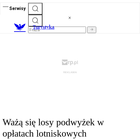
Serwisy
T
urystyka
Ważą się losy podwyżek w
opłatach lotniskowych