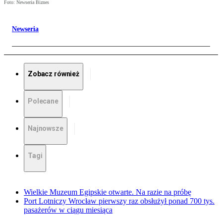
Foto: Newseria Biznes
Newseria
Zobacz również
Polecane
Najnowsze
Tagi
Wielkie Muzeum Egipskie otwarte. Na razie na próbę
Port Lotniczy Wrocław pierwszy raz obsłużył ponad 700 tys.
pasażerów w ciągu miesiąca