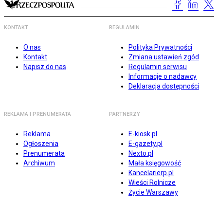
KONTAKT
REGULAMIN
O nas
Polityka Prywatności
Kontakt
Zmiana ustawień zgód
Napisz do nas
Regulamin serwisu
Informacje o nadawcy
Deklaracja dostępności
REKLAMA I PRENUMERATA
PARTNERZY
Reklama
E-kiosk.pl
Ogłoszenia
E-gazety.pl
Prenumerata
Nexto.pl
Archiwum
Mała księgowość
Kancelarierp.pl
Wieści Rolnicze
Życie Warszawy