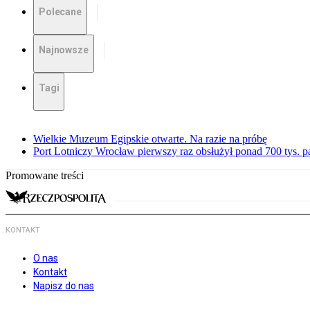
Polecane
Najnowsze
Tagi
Wielkie Muzeum Egipskie otwarte. Na razie na próbę
Port Lotniczy Wrocław pierwszy raz obsłużył ponad 700 tys. 
Promowane treści
KONTAKT
O nas
Kontakt
Napisz do nas