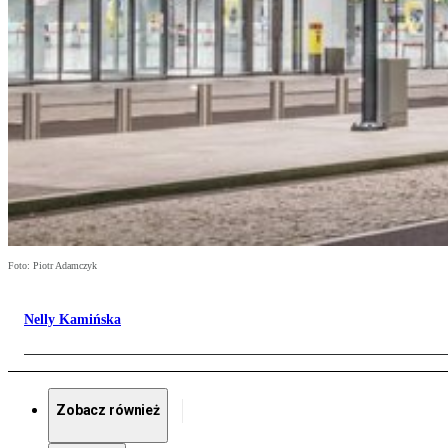
Foto: Piotr Adamczyk
Nelly Kamińska
Zobacz również