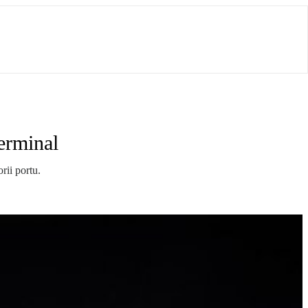
erminal
rii portu.