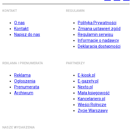
KONTAKT
REGULAMIN
O nas
Polityka Prywatności
Kontakt
Zmiana ustawień zgód
Napisz do nas
Regulamin serwisu
Informacje o nadawcy
Deklaracja dostępności
REKLAMA I PRENUMERATA
PARTNERZY
Reklama
E-kiosk.pl
Ogłoszenia
E-gazety.pl
Prenumerata
Nexto.pl
Archiwum
Mała księgowość
Kancelarierp.pl
Wieści Rolnicze
Życie Warszawy
NASZE WYDARZENIA