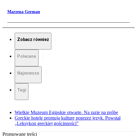
Marzena German
Zobacz również
Polecane
Najnowsze
Tagi
Wielkie Muzeum Egipskie otwarte. Na razie na próbę
Greckie hotele promują kulturę poprzez język. Powstał
„Leksykon greckiej gościnności”
Promowane treści