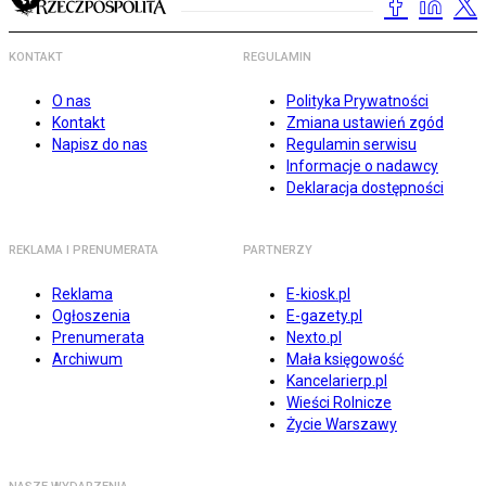
KONTAKT
REGULAMIN
O nas
Polityka Prywatności
Kontakt
Zmiana ustawień zgód
Napisz do nas
Regulamin serwisu
Informacje o nadawcy
Deklaracja dostępności
REKLAMA I PRENUMERATA
PARTNERZY
Reklama
E-kiosk.pl
Ogłoszenia
E-gazety.pl
Prenumerata
Nexto.pl
Archiwum
Mała księgowość
Kancelarierp.pl
Wieści Rolnicze
Życie Warszawy