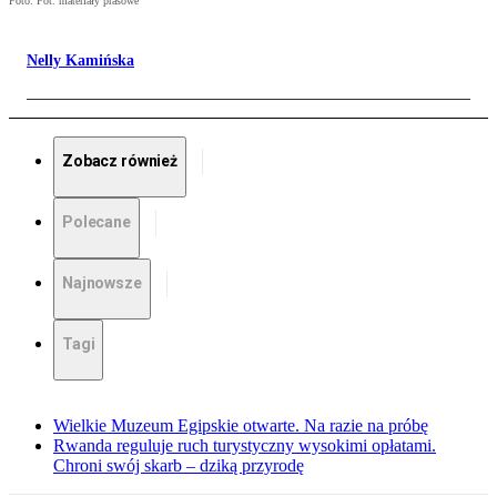
Foto: Fot. materiały prasowe
Nelly Kamińska
Zobacz również
Polecane
Najnowsze
Tagi
Wielkie Muzeum Egipskie otwarte. Na razie na próbę
Rwanda reguluje ruch turystyczny wysokimi opłatami.
Chroni swój skarb – dziką przyrodę