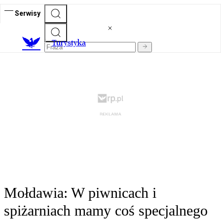
Serwisy
T
urystyka
Mołdawia: W piwnicach i
spiżarniach mamy coś specjalnego