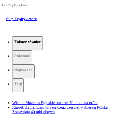
Foto: Filip Frydrykiewicz
Filip Frydrykiewicz
Zobacz również
Polecane
Najnowsze
Tagi
Wielkie Muzeum Egipskie otwarte. Na razie na próbę
Raport: Zagraniczni turyści coraz częściej wybierają Polskę.
Zostawiają 40 mld złotych