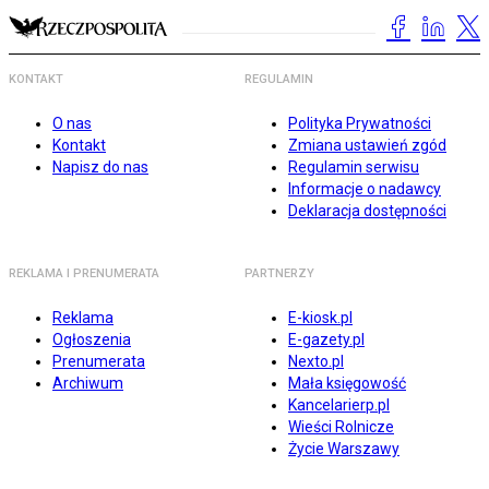
KONTAKT
REGULAMIN
O nas
Polityka Prywatności
Kontakt
Zmiana ustawień zgód
Napisz do nas
Regulamin serwisu
Informacje o nadawcy
Deklaracja dostępności
REKLAMA I PRENUMERATA
PARTNERZY
Reklama
E-kiosk.pl
Ogłoszenia
E-gazety.pl
Prenumerata
Nexto.pl
Archiwum
Mała księgowość
Kancelarierp.pl
Wieści Rolnicze
Życie Warszawy