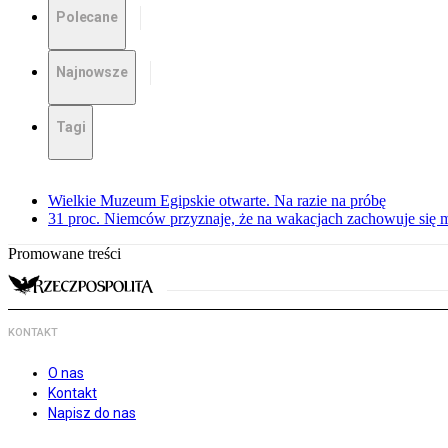
Polecane
Najnowsze
Tagi
Wielkie Muzeum Egipskie otwarte. Na razie na próbę
31 proc. Niemców przyznaje, że na wakacjach zachowuje się m
Promowane treści
KONTAKT
O nas
Kontakt
Napisz do nas