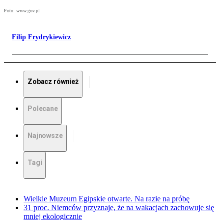
Foto: www.gov.pl
Filip Frydrykiewicz
Zobacz również
Polecane
Najnowsze
Tagi
Wielkie Muzeum Egipskie otwarte. Na razie na próbę
31 proc. Niemców przyznaje, że na wakacjach zachowuje się
mniej ekologicznie