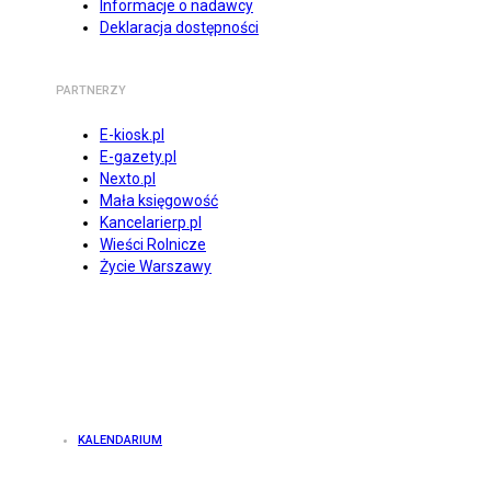
Informacje o nadawcy
Deklaracja dostępności
PARTNERZY
E-kiosk.pl
E-gazety.pl
Nexto.pl
Mała księgowość
Kancelarierp.pl
Wieści Rolnicze
Życie Warszawy
KALENDARIUM