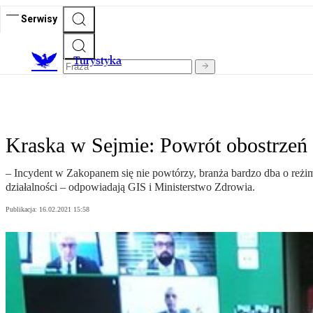
Serwisy
T
urystyka
Kraska w Sejmie: Powrót obostrzeń r
– Incydent w Zakopanem się nie powtórzy, branża bardzo dba o reżim 
działalności – odpowiadają GIS i Ministerstwo Zdrowia.
Publikacja:
16.02.2021 15:58