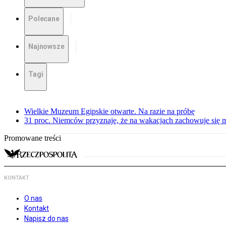
Polecane
Najnowsze
Tagi
Wielkie Muzeum Egipskie otwarte. Na razie na próbę
31 proc. Niemców przyznaje, że na wakacjach zachowuje się m
Promowane treści
KONTAKT
O nas
Kontakt
Napisz do nas