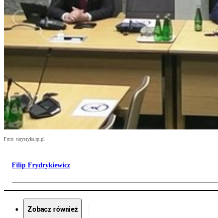
Foto: turystyka.rp.pl
Filip Frydrykiewicz
Zobacz również