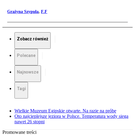
Grażyna Szypuła
,
F.F
Zobacz również
Polecane
Najnowsze
Tagi
Wielkie Muzeum Egipskie otwarte. Na razie na próbę
Oto najcieplejsze jeziora w Polsce. Temperatura wody sięga
nawet 26 stopni
Promowane treści