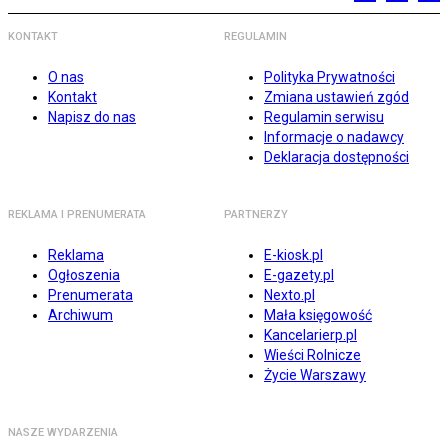
KONTAKT
REGULAMIN
O nas
Polityka Prywatności
Kontakt
Zmiana ustawień zgód
Napisz do nas
Regulamin serwisu
Informacje o nadawcy
Deklaracja dostępności
REKLAMA I PRENUMERATA
PARTNERZY
Reklama
E-kiosk.pl
Ogłoszenia
E-gazety.pl
Prenumerata
Nexto.pl
Archiwum
Mała księgowość
Kancelarierp.pl
Wieści Rolnicze
Życie Warszawy
NASZE WYDARZENIA