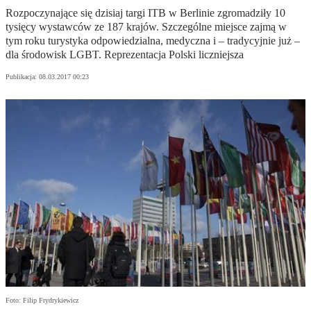
Rozpoczynające się dzisiaj targi ITB w Berlinie zgromadziły 10
tysięcy wystawców ze 187 krajów. Szczególne miejsce zajmą w
tym roku turystyka odpowiedzialna, medyczna i – tradycyjnie już –
dla środowisk LGBT. Reprezentacja Polski liczniejsza
Publikacja:
08.03.2017 00:23
Foto: Filip Frydrykiewicz