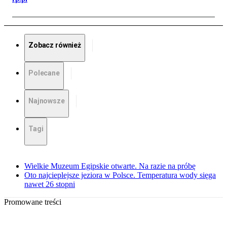
Zobacz również
Polecane
Najnowsze
Tagi
Wielkie Muzeum Egipskie otwarte. Na razie na próbę
Oto najcieplejsze jeziora w Polsce. Temperatura wody sięga
nawet 26 stopni
Promowane treści