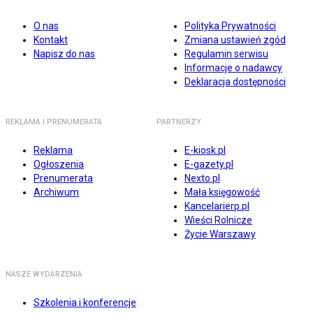
O nas
Polityka Prywatności
Kontakt
Zmiana ustawień zgód
Napisz do nas
Regulamin serwisu
Informacje o nadawcy
Deklaracja dostępności
REKLAMA I PRENUMERATA
PARTNERZY
Reklama
E-kiosk.pl
Ogłoszenia
E-gazety.pl
Prenumerata
Nexto.pl
Archiwum
Mała księgowość
Kancelarierp.pl
Wieści Rolnicze
Życie Warszawy
NASZE WYDARZENIA
Szkolenia i konferencje