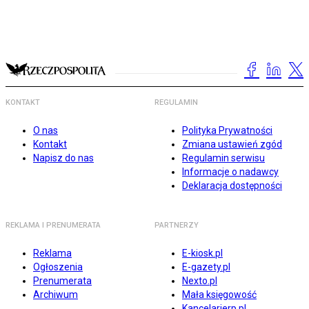
KONTAKT
REGULAMIN
O nas
Polityka Prywatności
Kontakt
Zmiana ustawień zgód
Napisz do nas
Regulamin serwisu
Informacje o nadawcy
Deklaracja dostępności
REKLAMA I PRENUMERATA
PARTNERZY
Reklama
E-kiosk.pl
Ogłoszenia
E-gazety.pl
Prenumerata
Nexto.pl
Archiwum
Mała księgowość
Kancelarierp.pl