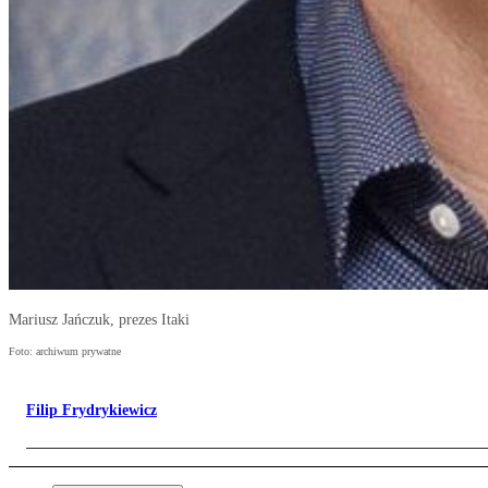
Mariusz Jańczuk, prezes Itaki
Foto: archiwum prywatne
Filip Frydrykiewicz