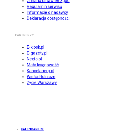
Zmiana ustawień zgód
Regulamin serwisu
Informacje o nadawcy
Deklaracja dostępności
PARTNERZY
E-kiosk.pl
E-gazety.pl
Nexto.pl
Mała księgowość
Kancelarierp.pl
Wieści Rolnicze
Życie Warszawy
KALENDARIUM