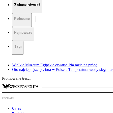
Zobacz również
Polecane
Najnowsze
Tagi
Wielkie Muzeum Egipskie otwarte. Na razie na próbę
Oto najcieplejsze jeziora w Polsce. Temperatura wody sięga na
Promowane treści
KONTAKT
O nas