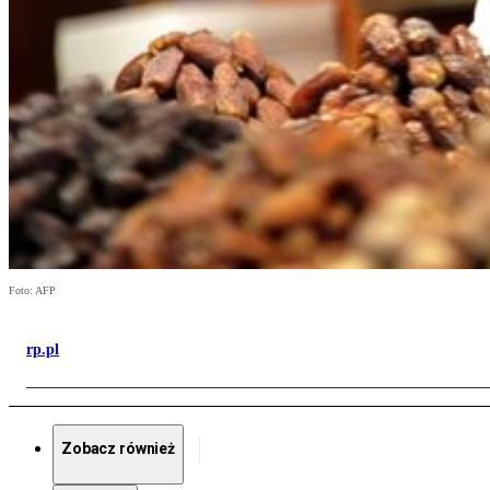
Foto: AFP
rp.pl
Zobacz również