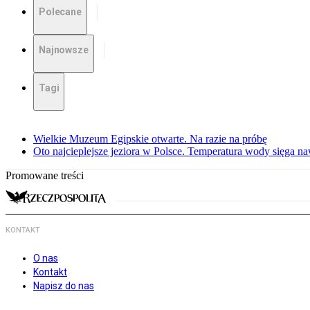
Polecane
Najnowsze
Tagi
Wielkie Muzeum Egipskie otwarte. Na razie na próbę
Oto najcieplejsze jeziora w Polsce. Temperatura wody sięga na
Promowane treści
KONTAKT
O nas
Kontakt
Napisz do nas