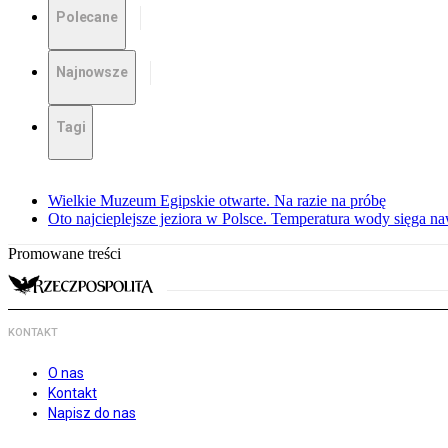
Polecane
Najnowsze
Tagi
Wielkie Muzeum Egipskie otwarte. Na razie na próbę
Oto najcieplejsze jeziora w Polsce. Temperatura wody sięga na
Promowane treści
KONTAKT
O nas
Kontakt
Napisz do nas