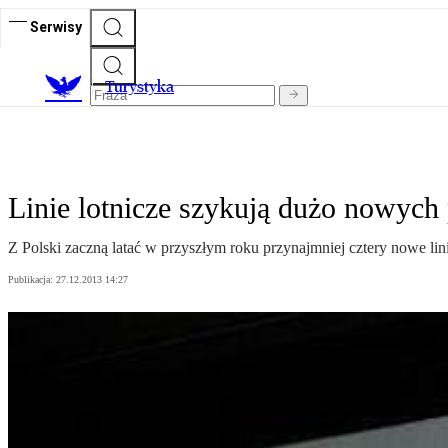
Serwisy
T
urystyka
Linie lotnicze szykują dużo nowych
Z Polski zaczną latać w przyszłym roku przynajmniej cztery nowe lini
Publikacja:
27.12.2013 14:27