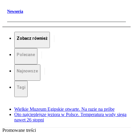
Newseria
Zobacz również
Polecane
Najnowsze
Tagi
Wielkie Muzeum Egipskie otwarte. Na razie na próbę
Oto najcieplejsze jeziora w Polsce. Temperatura wody sięga
nawet 26 stopni
Promowane treści