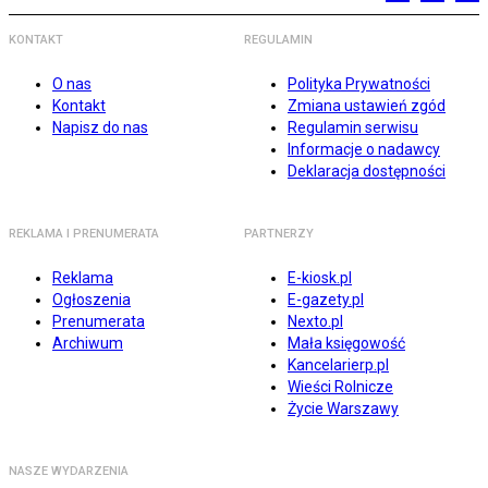
KONTAKT
REGULAMIN
O nas
Polityka Prywatności
Kontakt
Zmiana ustawień zgód
Napisz do nas
Regulamin serwisu
Informacje o nadawcy
Deklaracja dostępności
REKLAMA I PRENUMERATA
PARTNERZY
Reklama
E-kiosk.pl
Ogłoszenia
E-gazety.pl
Prenumerata
Nexto.pl
Archiwum
Mała księgowość
Kancelarierp.pl
Wieści Rolnicze
Życie Warszawy
NASZE WYDARZENIA