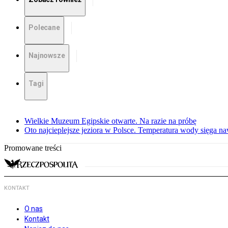
Polecane
Najnowsze
Tagi
Wielkie Muzeum Egipskie otwarte. Na razie na próbę
Oto najcieplejsze jeziora w Polsce. Temperatura wody sięga na
Promowane treści
KONTAKT
O nas
Kontakt