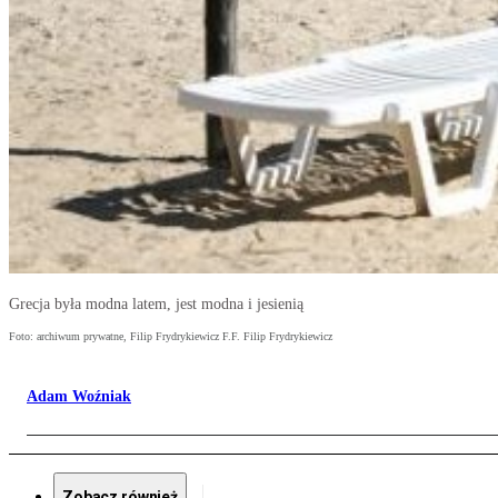
Grecja była modna latem, jest modna i jesienią
Foto: archiwum prywatne, Filip Frydrykiewicz F.F. Filip Frydrykiewicz
Adam Woźniak
Zobacz również