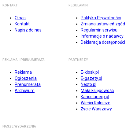
KONTAKT
REGULAMIN
O nas
Polityka Prywatności
Kontakt
Zmiana ustawień zgód
Napisz do nas
Regulamin serwisu
Informacje o nadawcy
Deklaracja dostępności
REKLAMA I PRENUMERATA
PARTNERZY
Reklama
E-kiosk.pl
Ogłoszenia
E-gazety.pl
Prenumerata
Nexto.pl
Archiwum
Mała księgowość
Kancelarierp.pl
Wieści Rolnicze
Życie Warszawy
NASZE WYDARZENIA