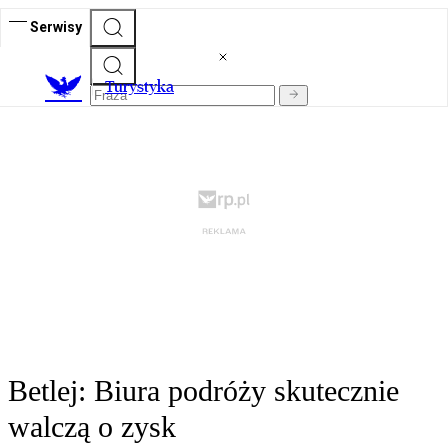
Serwisy
T
urystyka
Betlej: Biura podróży skutecznie
walczą o zysk