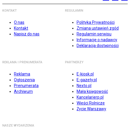
KONTAKT
REGULAMIN
O nas
Polityka Prywatności
Kontakt
Zmiana ustawień zgód
Napisz do nas
Regulamin serwisu
Informacje o nadawcy
Deklaracja dostępności
REKLAMA I PRENUMERATA
PARTNERZY
Reklama
E-kiosk.pl
Ogłoszenia
E-gazety.pl
Prenumerata
Nexto.pl
Archiwum
Mała księgowość
Kancelarierp.pl
Wieści Rolnicze
Życie Warszawy
NASZE WYDARZENIA