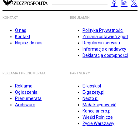
KONTAKT
REGULAMIN
O nas
Polityka Prywatności
Kontakt
Zmiana ustawień zgód
Napisz do nas
Regulamin serwisu
Informacje o nadawcy
Deklaracja dostępności
REKLAMA I PRENUMERATA
PARTNERZY
Reklama
E-kiosk.pl
Ogłoszenia
E-gazety.pl
Prenumerata
Nexto.pl
Archiwum
Mała księgowość
Kancelarierp.pl
Wieści Rolnicze
Życie Warszawy