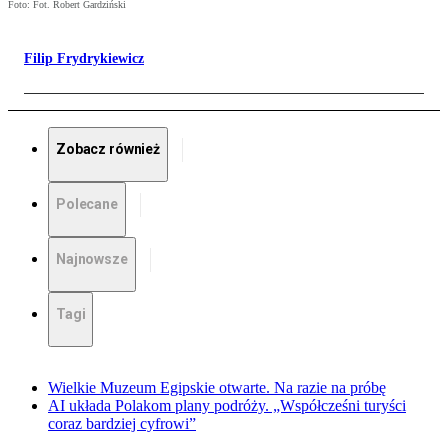
Foto: Fot. Robert Gardziński
Filip Frydrykiewicz
Zobacz również
Polecane
Najnowsze
Tagi
Wielkie Muzeum Egipskie otwarte. Na razie na próbę
AI układa Polakom plany podróży. „Współcześni turyści
coraz bardziej cyfrowi”