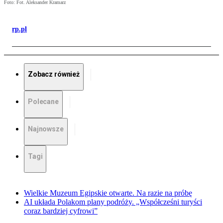
Foto: Fot. Aleksander Kramarz
rp.pl
Zobacz również
Polecane
Najnowsze
Tagi
Wielkie Muzeum Egipskie otwarte. Na razie na próbę
AI układa Polakom plany podróży. „Współcześni turyści
coraz bardziej cyfrowi”