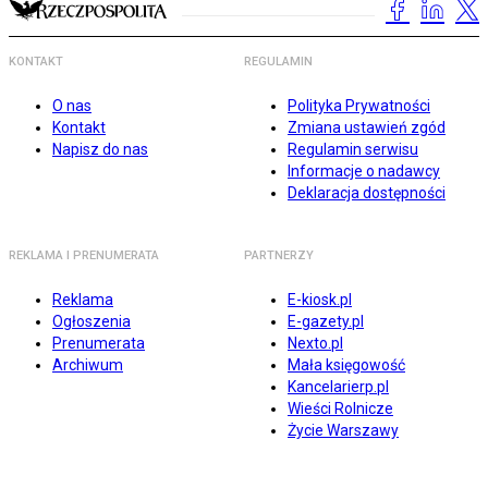
KONTAKT
REGULAMIN
O nas
Polityka Prywatności
Kontakt
Zmiana ustawień zgód
Napisz do nas
Regulamin serwisu
Informacje o nadawcy
Deklaracja dostępności
REKLAMA I PRENUMERATA
PARTNERZY
Reklama
E-kiosk.pl
Ogłoszenia
E-gazety.pl
Prenumerata
Nexto.pl
Archiwum
Mała księgowość
Kancelarierp.pl
Wieści Rolnicze
Życie Warszawy