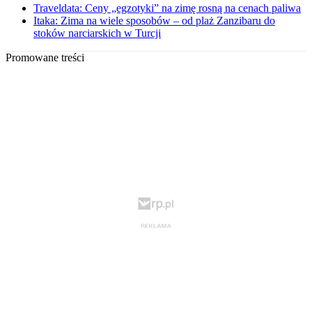
Traveldata: Ceny „egzotyki” na zimę rosną na cenach paliwa
Itaka: Zima na wiele sposobów – od plaż Zanzibaru do
stoków narciarskich w Turcji
Promowane treści