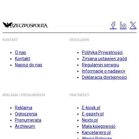
KONTAKT
REGULAMIN
O nas
Polityka Prywatności
Kontakt
Zmiana ustawień zgód
Napisz do nas
Regulamin serwisu
Informacje o nadawcy
Deklaracja dostępności
REKLAMA I PRENUMERATA
PARTNERZY
Reklama
E-kiosk.pl
Ogłoszenia
E-gazety.pl
Prenumerata
Nexto.pl
Archiwum
Mała księgowość
Kancelarierp.pl
Wieści Rolnicze