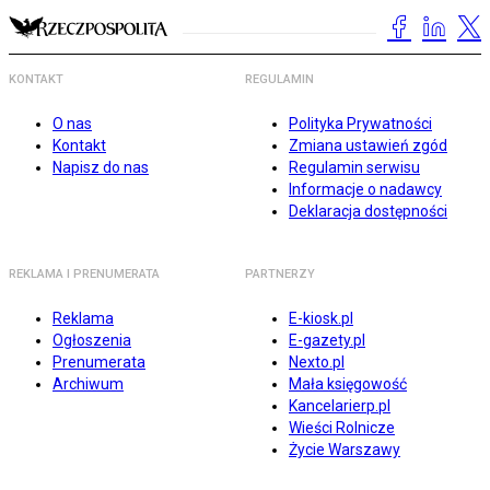
KONTAKT
REGULAMIN
O nas
Polityka Prywatności
Kontakt
Zmiana ustawień zgód
Napisz do nas
Regulamin serwisu
Informacje o nadawcy
Deklaracja dostępności
REKLAMA I PRENUMERATA
PARTNERZY
Reklama
E-kiosk.pl
Ogłoszenia
E-gazety.pl
Prenumerata
Nexto.pl
Archiwum
Mała księgowość
Kancelarierp.pl
Wieści Rolnicze
Życie Warszawy