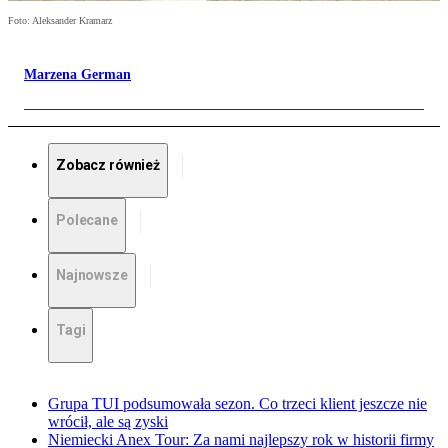
Foto: Aleksander Kramarz
Marzena German
Zobacz również
Polecane
Najnowsze
Tagi
Grupa TUI podsumowała sezon. Co trzeci klient jeszcze nie
wrócił, ale są zyski
Niemiecki Anex Tour: Za nami najlepszy rok w historii firmy