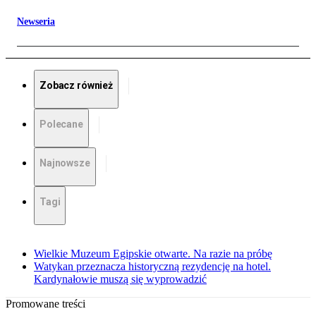
Newseria
Zobacz również
Polecane
Najnowsze
Tagi
Wielkie Muzeum Egipskie otwarte. Na razie na próbę
Watykan przeznacza historyczną rezydencję na hotel.
Kardynałowie muszą się wyprowadzić
Promowane treści