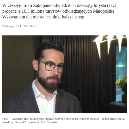
W zeszłym roku Zakopane odwiedził co dziesiąty turysta (11,3
procent) z 16,8 miliona turystów odwiedzających Małopolskę.
Wyzwaniem dla miasta jest tłok, hałas i smog.
Publikacja:
25.11.2019 08:41
Foto: – Zakopane musi miasto musi uważać, żeby nie paść ofiarą własnego sukcesu – mówi prezes spółki
Nosalowy Dwór Wiktor Wróbel. Fot. Newseria