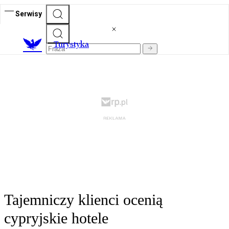
Serwisy
T
urystyka
Tajemniczy klienci ocenią
cypryjskie hotele