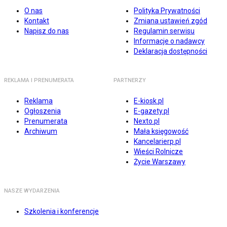
O nas
Polityka Prywatności
Kontakt
Zmiana ustawień zgód
Napisz do nas
Regulamin serwisu
Informacje o nadawcy
Deklaracja dostępności
REKLAMA I PRENUMERATA
PARTNERZY
Reklama
E-kiosk.pl
Ogłoszenia
E-gazety.pl
Prenumerata
Nexto.pl
Archiwum
Mała księgowość
Kancelarierp.pl
Wieści Rolnicze
Życie Warszawy
NASZE WYDARZENIA
Szkolenia i konferencje