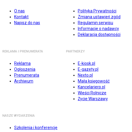
O nas
Polityka Prywatności
Kontakt
Zmiana ustawień zgód
Napisz do nas
Regulamin serwisu
Informacje o nadawcy
Deklaracja dostępności
REKLAMA I PRENUMERATA
PARTNERZY
Reklama
E-kiosk.pl
Ogłoszenia
E-gazety.pl
Prenumerata
Nexto.pl
Archiwum
Mała księgowość
Kancelarierp.pl
Wieści Rolnicze
Życie Warszawy
NASZE WYDARZENIA
Szkolenia i konferencje