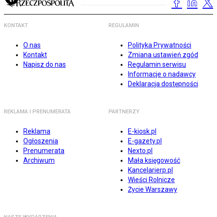
KONTAKT
REGULAMIN
O nas
Polityka Prywatności
Kontakt
Zmiana ustawień zgód
Napisz do nas
Regulamin serwisu
Informacje o nadawcy
Deklaracja dostępności
REKLAMA I PRENUMERATA
PARTNERZY
Reklama
E-kiosk.pl
Ogłoszenia
E-gazety.pl
Prenumerata
Nexto.pl
Archiwum
Mała księgowość
Kancelarierp.pl
Wieści Rolnicze
Życie Warszawy