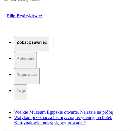
Foto: Polski Holding Hotelowy
Filip Frydrykiewicz
Zobacz również
Polecane
Najnowsze
Tagi
Wielkie Muzeum Egipskie otwarte. Na razie na próbę
Watykan przeznacza historyczną rezydencję na hotel.
Kardynałowie muszą się wyprowadzić