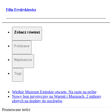
Filip Frydrykiewicz
Zobacz również
Polecane
Najnowsze
Tagi
Wielkie Muzeum Egipskie otwarte. Na razie na próbę
Nowy bon turystyczny na Warmii i Mazurach. 2 miliony
złotych na dopłaty do noclegów
Promowane treści