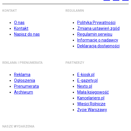
KONTAKT
REGULAMIN
O nas
Polityka Prywatności
Kontakt
Zmiana ustawień zgód
Napisz do nas
Regulamin serwisu
Informacje o nadawcy
Deklaracja dostępności
REKLAMA I PRENUMERATA
PARTNERZY
Reklama
E-kiosk.pl
Ogłoszenia
E-gazety.pl
Prenumerata
Nexto.pl
Archiwum
Mała księgowość
Kancelarierp.pl
Wieści Rolnicze
Życie Warszawy
NASZE WYDARZENIA