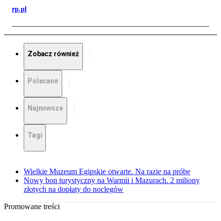
rp.pl
Zobacz również
Polecane
Najnowsze
Tagi
Wielkie Muzeum Egipskie otwarte. Na razie na próbę
Nowy bon turystyczny na Warmii i Mazurach. 2 miliony
złotych na dopłaty do noclegów
Promowane treści