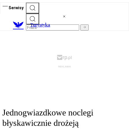
Serwisy
T
urystyka
Jednogwiazdkowe noclegi
błyskawicznie drożeją