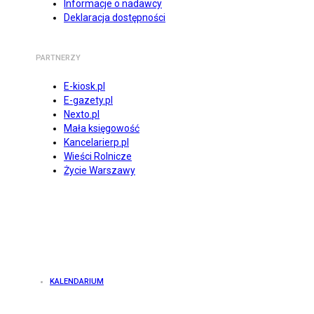
Informacje o nadawcy
Deklaracja dostępności
PARTNERZY
E-kiosk.pl
E-gazety.pl
Nexto.pl
Mała księgowość
Kancelarierp.pl
Wieści Rolnicze
Życie Warszawy
KALENDARIUM