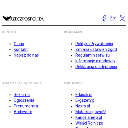
KONTAKT
REGULAMIN
O nas
Polityka Prywatności
Kontakt
Zmiana ustawień zgód
Napisz do nas
Regulamin serwisu
Informacje o nadawcy
Deklaracja dostępności
REKLAMA I PRENUMERATA
PARTNERZY
Reklama
E-kiosk.pl
Ogłoszenia
E-gazety.pl
Prenumerata
Nexto.pl
Archiwum
Mała księgowość
Kancelarierp.pl
Wieści Rolnicze