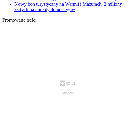
Nowy bon turystyczny na Warmii i Mazurach. 2 miliony
złotych na dopłaty do noclegów
Promowane treści