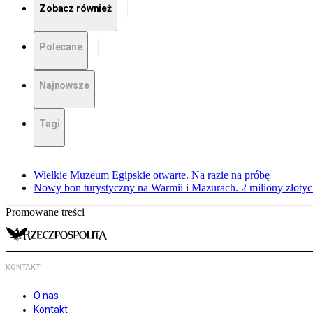
Zobacz również
Polecane
Najnowsze
Tagi
Wielkie Muzeum Egipskie otwarte. Na razie na próbę
Nowy bon turystyczny na Warmii i Mazurach. 2 miliony złoty
Promowane treści
KONTAKT
O nas
Kontakt