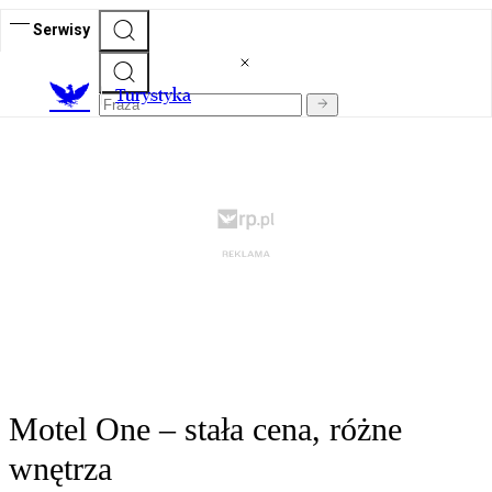
Serwisy
T
urystyka
Motel One – stała cena, różne
wnętrza