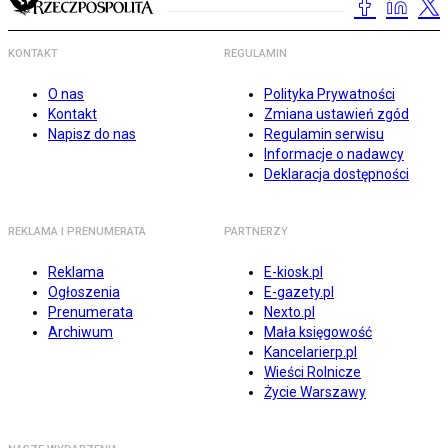
KONTAKT
REGULAMIN
O nas
Polityka Prywatności
Kontakt
Zmiana ustawień zgód
Napisz do nas
Regulamin serwisu
Informacje o nadawcy
Deklaracja dostępności
REKLAMA I PRENUMERATA
PARTNERZY
Reklama
E-kiosk.pl
Ogłoszenia
E-gazety.pl
Prenumerata
Nexto.pl
Archiwum
Mała księgowość
Kancelarierp.pl
Wieści Rolnicze
Życie Warszawy