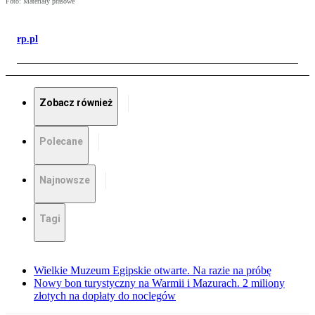
Foto: Materiały prasowe
rp.pl
Zobacz również
Polecane
Najnowsze
Tagi
Wielkie Muzeum Egipskie otwarte. Na razie na próbę
Nowy bon turystyczny na Warmii i Mazurach. 2 miliony
złotych na dopłaty do noclegów