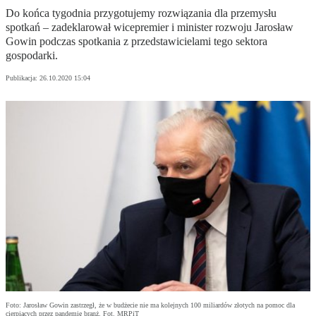
Do końca tygodnia przygotujemy rozwiązania dla przemysłu
spotkań – zadeklarował wicepremier i minister rozwoju Jarosław
Gowin podczas spotkania z przedstawicielami tego sektora
gospodarki.
Publikacja:
26.10.2020 15:04
Foto: Jarosław Gowin zastrzegł, że w budżecie nie ma kolejnych 100 miliardów złotych na pomoc dla
cierpiących przez pandemię branż. Fot. MRPiT