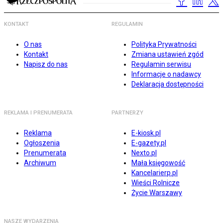
KONTAKT
REGULAMIN
O nas
Polityka Prywatności
Kontakt
Zmiana ustawień zgód
Napisz do nas
Regulamin serwisu
Informacje o nadawcy
Deklaracja dostępności
REKLAMA I PRENUMERATA
PARTNERZY
Reklama
E-kiosk.pl
Ogłoszenia
E-gazety.pl
Prenumerata
Nexto.pl
Archiwum
Mała księgowość
Kancelarierp.pl
Wieści Rolnicze
Życie Warszawy
NASZE WYDARZENIA