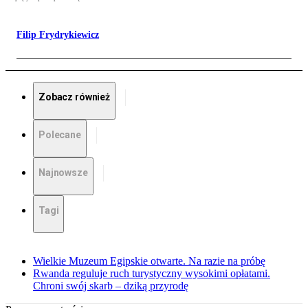
Filip Frydrykiewicz
Zobacz również
Polecane
Najnowsze
Tagi
Wielkie Muzeum Egipskie otwarte. Na razie na próbę
Rwanda reguluje ruch turystyczny wysokimi opłatami.
Chroni swój skarb – dziką przyrodę