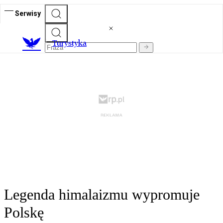
Serwisy
T
urystyka
Legenda himalaizmu wypromuje
Polskę