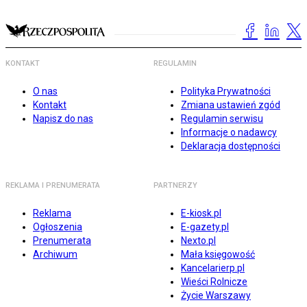
KONTAKT
REGULAMIN
O nas
Polityka Prywatności
Kontakt
Zmiana ustawień zgód
Napisz do nas
Regulamin serwisu
Informacje o nadawcy
Deklaracja dostępności
REKLAMA I PRENUMERATA
PARTNERZY
Reklama
E-kiosk.pl
Ogłoszenia
E-gazety.pl
Prenumerata
Nexto.pl
Archiwum
Mała księgowość
Kancelarierp.pl
Wieści Rolnicze
Życie Warszawy