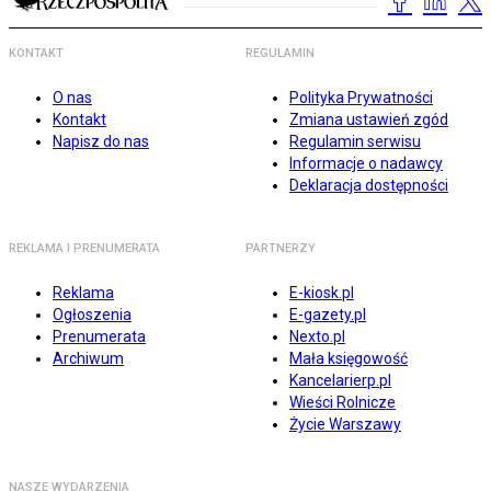
KONTAKT
REGULAMIN
O nas
Polityka Prywatności
Kontakt
Zmiana ustawień zgód
Napisz do nas
Regulamin serwisu
Informacje o nadawcy
Deklaracja dostępności
REKLAMA I PRENUMERATA
PARTNERZY
Reklama
E-kiosk.pl
Ogłoszenia
E-gazety.pl
Prenumerata
Nexto.pl
Archiwum
Mała księgowość
Kancelarierp.pl
Wieści Rolnicze
Życie Warszawy
NASZE WYDARZENIA