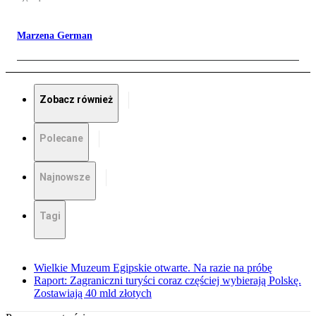
Marzena German
Zobacz również
Polecane
Najnowsze
Tagi
Wielkie Muzeum Egipskie otwarte. Na razie na próbę
Raport: Zagraniczni turyści coraz częściej wybierają Polskę.
Zostawiają 40 mld złotych