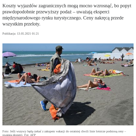
Koszty wyjazdów zagranicznych mogą mocno wzrosnąć, bo popyt
prawdopodobnie przewyższy podaż – uważają eksperci
międzynarodowego rynku turystycznego. Ceny nakręcą przede
wszystkim przeloty.
Publikacja:
13.05.2021 01:21
Foto: Jeśli wszyscy będą czekać z zakupem wakacji do ostatniej chwili linie lotnicze podniosą ceny –
uważają eksperci. Fot. AFP