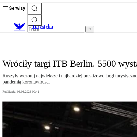
Serwisy
T
urystyka
Wróciły targi ITB Berlin. 5500 wy
Ruszyły wczoraj największe i najbardziej prestiżowe targi turystycz
pandemią koronawirusa.
Publikacja:
08.03.2023 00:41