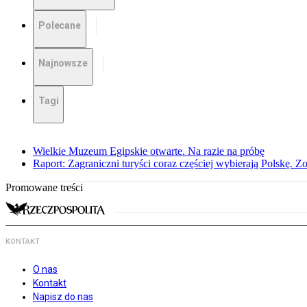
Polecane
Najnowsze
Tagi
Wielkie Muzeum Egipskie otwarte. Na razie na próbę
Raport: Zagraniczni turyści coraz częściej wybierają Polskę. Z
Promowane treści
KONTAKT
O nas
Kontakt
Napisz do nas