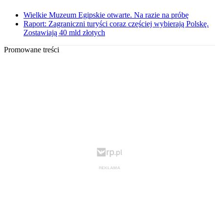
Wielkie Muzeum Egipskie otwarte. Na razie na próbę
Raport: Zagraniczni turyści coraz częściej wybierają Polskę.
Zostawiają 40 mld złotych
Promowane treści