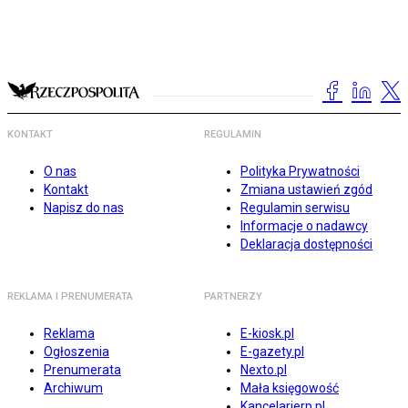
KONTAKT
REGULAMIN
O nas
Polityka Prywatności
Kontakt
Zmiana ustawień zgód
Napisz do nas
Regulamin serwisu
Informacje o nadawcy
Deklaracja dostępności
REKLAMA I PRENUMERATA
PARTNERZY
Reklama
E-kiosk.pl
Ogłoszenia
E-gazety.pl
Prenumerata
Nexto.pl
Archiwum
Mała księgowość
Kancelarierp.pl