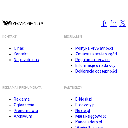
KONTAKT
REGULAMIN
O nas
Polityka Prywatności
Kontakt
Zmiana ustawień zgód
Napisz do nas
Regulamin serwisu
Informacje o nadawcy
Deklaracja dostępności
REKLAMA I PRENUMERATA
PARTNERZY
Reklama
E-kiosk.pl
Ogłoszenia
E-gazety.pl
Prenumerata
Nexto.pl
Archiwum
Mała księgowość
Kancelarierp.pl
Wieści Rolnicze