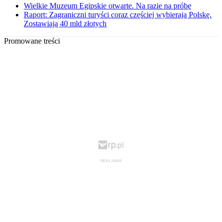
Wielkie Muzeum Egipskie otwarte. Na razie na próbę
Raport: Zagraniczni turyści coraz częściej wybierają Polskę.
Zostawiają 40 mld złotych
Promowane treści