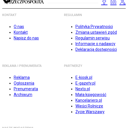
KONTAKT
REGULAMIN
O nas
Polityka Prywatności
Kontakt
Zmiana ustawień zgód
Napisz do nas
Regulamin serwisu
Informacje o nadawcy
Deklaracja dostępności
REKLAMA I PRENUMERATA
PARTNERZY
Reklama
E-kiosk.pl
Ogłoszenia
E-gazety.pl
Prenumerata
Nexto.pl
Archiwum
Mała księgowość
Kancelarierp.pl
Wieści Rolnicze
Życie Warszawy