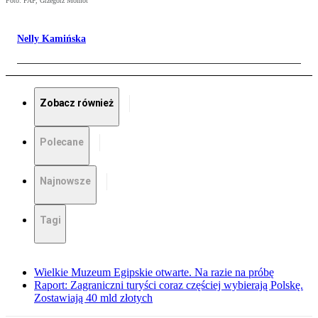
Foto: PAP, Grzegorz Momot
Nelly Kamińska
Zobacz również
Polecane
Najnowsze
Tagi
Wielkie Muzeum Egipskie otwarte. Na razie na próbę
Raport: Zagraniczni turyści coraz częściej wybierają Polskę.
Zostawiają 40 mld złotych