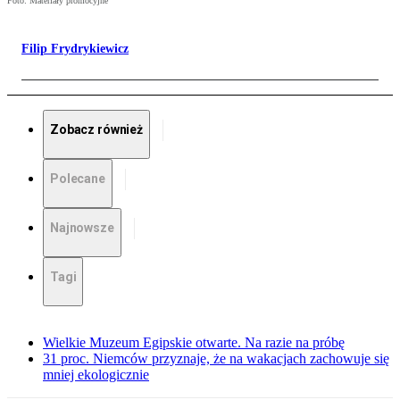
Foto: Materiały promocyjne
Filip Frydrykiewicz
Zobacz również
Polecane
Najnowsze
Tagi
Wielkie Muzeum Egipskie otwarte. Na razie na próbę
31 proc. Niemców przyznaje, że na wakacjach zachowuje się
mniej ekologicznie