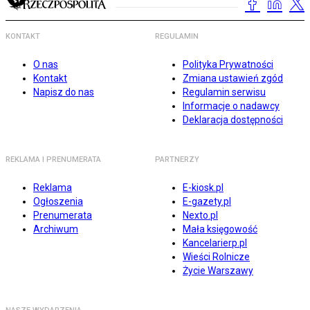
KONTAKT
REGULAMIN
O nas
Polityka Prywatności
Kontakt
Zmiana ustawień zgód
Napisz do nas
Regulamin serwisu
Informacje o nadawcy
Deklaracja dostępności
REKLAMA I PRENUMERATA
PARTNERZY
Reklama
E-kiosk.pl
Ogłoszenia
E-gazety.pl
Prenumerata
Nexto.pl
Archiwum
Mała księgowość
Kancelarierp.pl
Wieści Rolnicze
Życie Warszawy