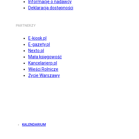
Informacje o nadawcy
Deklaracja dostępności
PARTNERZY
E-kiosk.pl
E-gazety.pl
Nexto.pl
Mała księgowość
Kancelarierp.pl
Wieści Rolnicze
Życie Warszawy
KALENDARIUM