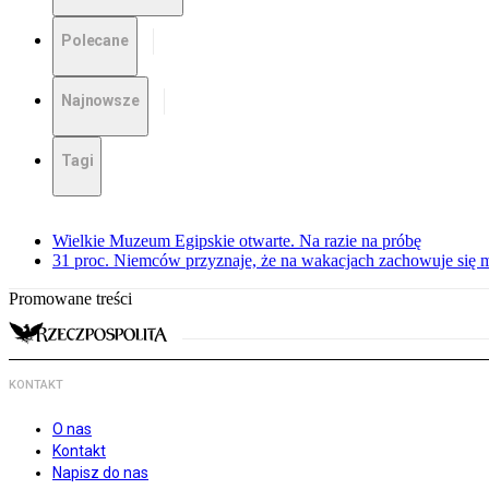
Polecane
Najnowsze
Tagi
Wielkie Muzeum Egipskie otwarte. Na razie na próbę
31 proc. Niemców przyznaje, że na wakacjach zachowuje się m
Promowane treści
KONTAKT
O nas
Kontakt
Napisz do nas