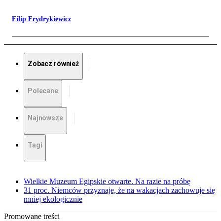
Filip Frydrykiewicz
Zobacz również
Polecane
Najnowsze
Tagi
Wielkie Muzeum Egipskie otwarte. Na razie na próbę
31 proc. Niemców przyznaje, że na wakacjach zachowuje się
mniej ekologicznie
Promowane treści