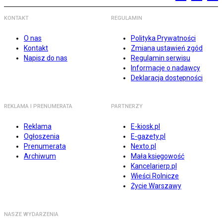
KONTAKT
REGULAMIN
O nas
Polityka Prywatności
Kontakt
Zmiana ustawień zgód
Napisz do nas
Regulamin serwisu
Informacje o nadawcy
Deklaracja dostępności
REKLAMA I PRENUMERATA
PARTNERZY
Reklama
E-kiosk.pl
Ogłoszenia
E-gazety.pl
Prenumerata
Nexto.pl
Archiwum
Mała księgowość
Kancelarierp.pl
Wieści Rolnicze
Życie Warszawy
NASZE WYDARZENIA