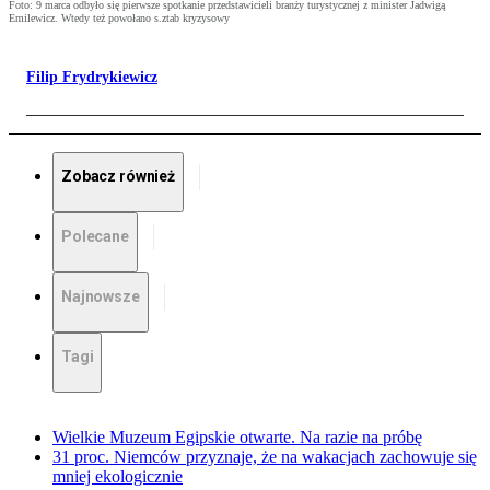
Foto: 9 marca odbyło się pierwsze spotkanie przedstawicieli branży turystycznej z minister Jadwigą
Emilewicz. Wtedy też powołano s.ztab kryzysowy
Filip Frydrykiewicz
Zobacz również
Polecane
Najnowsze
Tagi
Wielkie Muzeum Egipskie otwarte. Na razie na próbę
31 proc. Niemców przyznaje, że na wakacjach zachowuje się
mniej ekologicznie