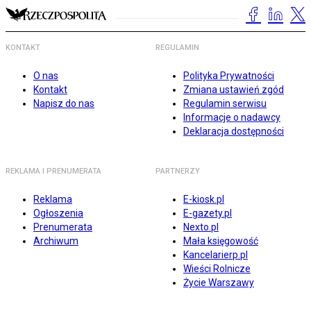
KONTAKT
REGULAMIN
O nas
Polityka Prywatności
Kontakt
Zmiana ustawień zgód
Napisz do nas
Regulamin serwisu
Informacje o nadawcy
Deklaracja dostępności
REKLAMA I PRENUMERATA
PARTNERZY
Reklama
E-kiosk.pl
Ogłoszenia
E-gazety.pl
Prenumerata
Nexto.pl
Archiwum
Mała księgowość
Kancelarierp.pl
Wieści Rolnicze
Życie Warszawy