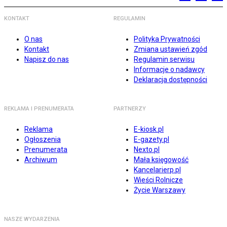
KONTAKT
REGULAMIN
O nas
Polityka Prywatności
Kontakt
Zmiana ustawień zgód
Napisz do nas
Regulamin serwisu
Informacje o nadawcy
Deklaracja dostępności
REKLAMA I PRENUMERATA
PARTNERZY
Reklama
E-kiosk.pl
Ogłoszenia
E-gazety.pl
Prenumerata
Nexto.pl
Archiwum
Mała księgowość
Kancelarierp.pl
Wieści Rolnicze
Życie Warszawy
NASZE WYDARZENIA