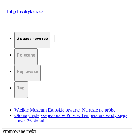
Filip Frydrykiewicz
Zobacz również
Polecane
Najnowsze
Tagi
Wielkie Muzeum Egipskie otwarte. Na razie na próbę
Oto najcieplejsze jeziora w Polsce. Temperatura wody sięga
nawet 26 stopni
Promowane treści