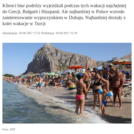
Klienci biur podróży wyjeżdżali podczas tych wakacji najchętniej
do Grecji, Bułgarii i Hiszpanii. Ale najbardziej w Polsce wzrosło
zainteresowanie wypoczynkiem w Dubaju. Najbardziej drożały z
kolei wakacje w Turcji
Aktualizacja:
29.08.2017 17:52
Publikacja:
29.08.2017 15:19
Foto: AFP