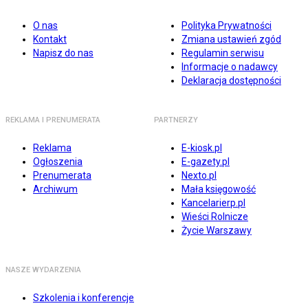
O nas
Polityka Prywatności
Kontakt
Zmiana ustawień zgód
Napisz do nas
Regulamin serwisu
Informacje o nadawcy
Deklaracja dostępności
REKLAMA I PRENUMERATA
PARTNERZY
Reklama
E-kiosk.pl
Ogłoszenia
E-gazety.pl
Prenumerata
Nexto.pl
Archiwum
Mała księgowość
Kancelarierp.pl
Wieści Rolnicze
Życie Warszawy
NASZE WYDARZENIA
Szkolenia i konferencje